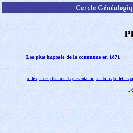
Cercle Généalogiq
P
Les plus imposés de la commune en 1871
index
cartes
documents
presentation
filiations
bulletins
n
c