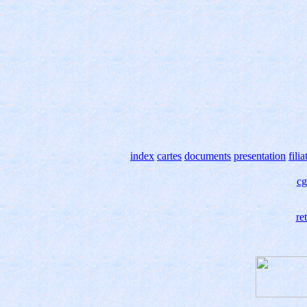
index
cartes
documents
presentation
filia
c
re